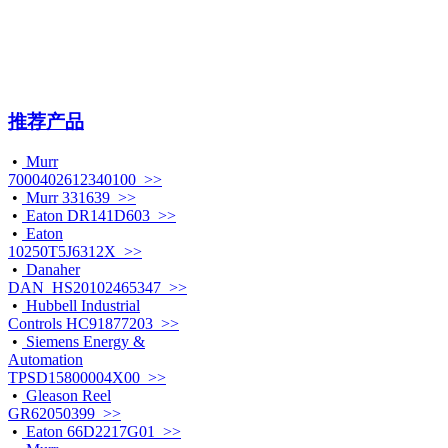
推荐产品
•
Murr
7000402612340100 >>
•
Murr 331639 >>
•
Eaton DR141D603 >>
•
Eaton
10250T5J6312X >>
•
Danaher
DAN_HS20102465347 >>
•
Hubbell Industrial
Controls HC91877203 >>
•
Siemens Energy &
Automation
TPSD15800004X00 >>
•
Gleason Reel
GR62050399 >>
•
Eaton 66D2217G01 >>