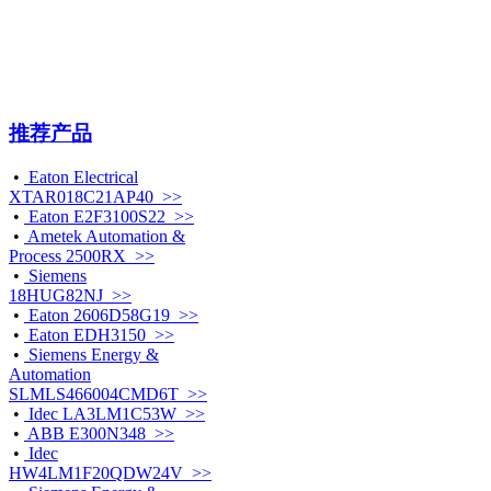
推荐产品
•
Eaton Electrical
XTAR018C21AP40 >>
•
Eaton E2F3100S22 >>
•
Ametek Automation &
Process 2500RX >>
•
Siemens
18HUG82NJ >>
•
Eaton 2606D58G19 >>
•
Eaton EDH3150 >>
•
Siemens Energy &
Automation
SLMLS466004CMD6T >>
•
Idec LA3LM1C53W >>
•
ABB E300N348 >>
•
Idec
HW4LM1F20QDW24V >>