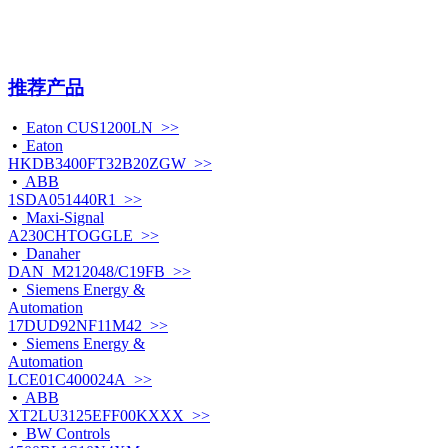
推荐产品
•
Eaton CUS1200LN >>
•
Eaton
HKDB3400FT32B20ZGW >>
•
ABB
1SDA051440R1 >>
•
Maxi-Signal
A230CHTOGGLE >>
•
Danaher
DAN_M212048/C19FB >>
•
Siemens Energy &
Automation
17DUD92NF11M42 >>
•
Siemens Energy &
Automation
LCE01C400024A >>
•
ABB
XT2LU3125EFF00KXXX >>
•
BW Controls