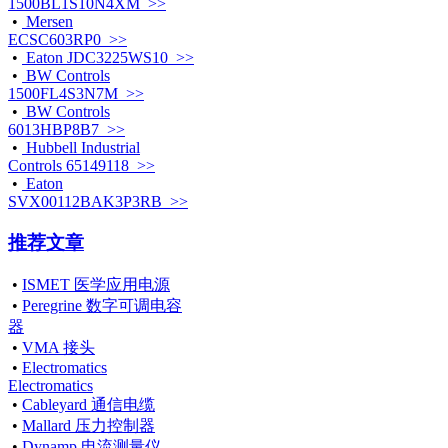
1500BL1S10N4XM >>
•
Mersen
ECSC603RP0 >>
•
Eaton JDC3225WS10 >>
•
BW Controls
1500FL4S3N7M >>
•
BW Controls
6013HBP8B7 >>
•
Hubbell Industrial
Controls 65149118 >>
•
Eaton
SVX00112BAK3P3RB >>
推荐文章
•
ISMET 医学应用电源
•
Peregrine 数字可调电容
器
•
VMA 接头
•
Electromatics
Electromatics
•
Cableyard 通信电缆
•
Mallard 压力控制器
•
Dynamp 电流测量仪