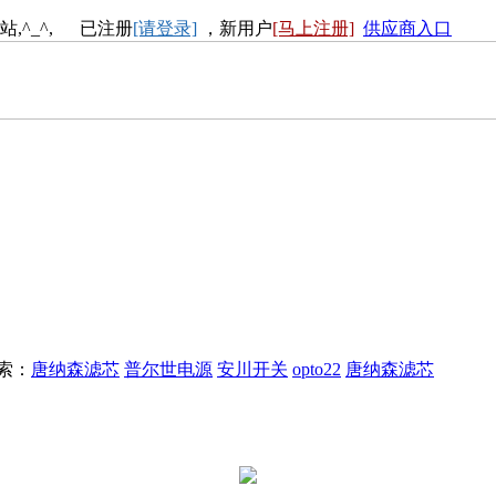
站,^_^, 已注册
[请登录]
，新用户
[马上注册]
供应商入口
搜索：
唐纳森滤芯
普尔世电源
安川开关
opto22
唐纳森滤芯