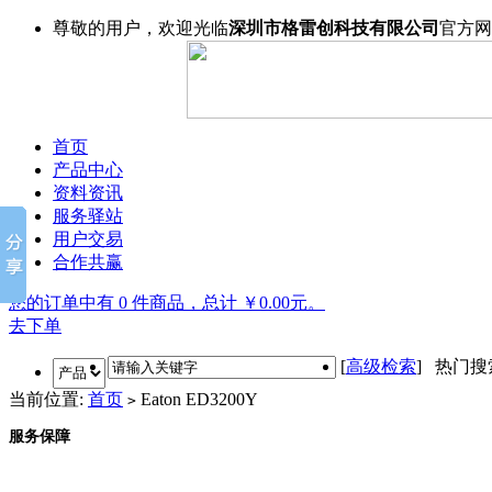
尊敬的用户，欢迎光临
深圳市格雷创科技有限公司
官方网
首页
产品中心
资料资讯
服务驿站
用户交易
合作共赢
您的订单中有 0 件商品，总计 ￥0.00元。
去下单
[
高级检索
] 热门
当前位置:
首页
Eaton ED3200Y
>
服务保障