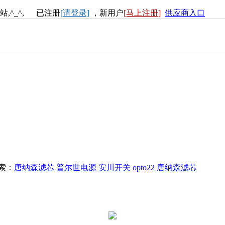
站,^_^, 已注册
[请登录]
，新用户
[马上注册]
供应商入口
搜索：
唐纳森滤芯
普尔世电源
安川开关
opto22
唐纳森滤芯