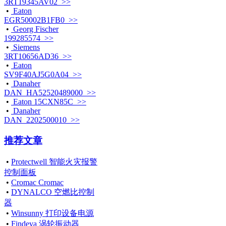
3RT19345AV02 >>
•
Eaton
EGR50002B1FB0 >>
•
Georg Fischer
199285574 >>
•
Siemens
3RT10656AD36 >>
•
Eaton
SV9F40AJ5G0A04 >>
•
Danaher
DAN_HA52520489000 >>
•
Eaton 15CXN85C >>
•
Danaher
DAN_2202500010 >>
推荐文章
•
Protectwell 智能火灾报警
控制面板
•
Cromac Cromac
•
DYNALCO 空燃比控制
器
•
Winsunny 打印设备电源
•
Findeva 涡轮振动器