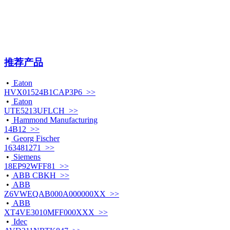
推荐产品
•
Eaton
HVX01524B1CAP3P6 >>
•
Eaton
UTE5213UFLCH >>
•
Hammond Manufacturing
14B12 >>
•
Georg Fischer
163481271 >>
•
Siemens
18EP92WFF81 >>
•
ABB CBKH >>
•
ABB
Z6VWEQAB000A000000XX >>
•
ABB
XT4VE3010MFF000XXX >>
•
Idec