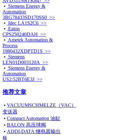
AVD311NRTK847 >>
•
Siemens Energy &
Automation
3RG78433SD170SS0 >>
•
Idec LA1S2C6 >>
•
Eaton
CPS250240DAH >>
•
Ametek Automation &
Process
1980432XDPTD1S >>
•
Siemens
LEN01D003120A >>
•
Siemens Energy &
Automation
US2:52BT6E3J >>
推荐文章
•
VACUUMSCHMELZE（VAC）
变送器
•
Compact Automation 油缸
•
BALON 高压球阀
•
ADDI-DATA 继电器输出
板