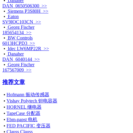
•
Danaher
DAN_0650506300 >>
•
Siemens P3S80H >>
•
Eaton
SV9IOC103CN >>
•
Georg Fischer
185654134 >>
•
BW Controls
6013HCPD3 >>
•
Idec LW6MP22R >>
•
Danaher
DAN_6040144 >>
•
Georg Fischer
167567009 >>
推荐文章
•
Hofmann 振动传感器
•
Vishay Polytech 钽电容器
•
HORNEL 继电器
•
TapeCase 分配器
•
Ebm-papst 电机
•
FED PACIFIC 变压器
•
Clauss Clauss