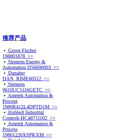
推荐产品
•
Georg Fischer
198801878 >>
•
Siemens Energy &
Automation D56690003 >>
•
Danaher
DAN_RIME60512 >>
•
Siemens
9610UC1116GETC >>
•
Ametek Automation &
Process
1980R412L4DPTD1M >>
•
Hubbell Industrial
Controls HC48711102 >>
•
Ametek Automation &
Process
19801226XSPKXM >>