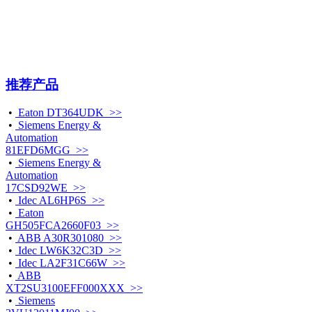
推荐产品
•
Eaton DT364UDK >>
•
Siemens Energy &
Automation
81EFD6MGG >>
•
Siemens Energy &
Automation
17CSD92WE >>
•
Idec AL6HP6S >>
•
Eaton
GH505FCA2660F03 >>
•
ABB A30R301080 >>
•
Idec LW6K32C3D >>
•
Idec LA2F31C66W >>
•
ABB
XT2SU3100EFF000XXX >>
•
Siemens