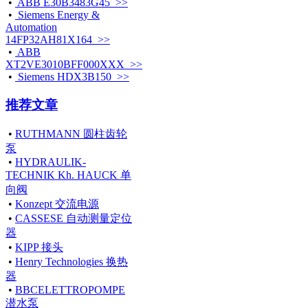
•
ABB E30B3483G45 >>
•
Siemens Energy &
Automation
14FP32AH81X164 >>
•
ABB
XT2VE3010BFF000XXX >>
•
Siemens HDX3B150 >>
推荐文章
•
RUTHMANN 圆柱齿轮
泵
•
HYDRAULIK-
TECHNIK Kh. HAUCK 单
向阀
•
Konzept 交流电源
•
CASSESE 自动测量定位
器
•
KIPP 接头
•
Henry Technologies 换热
器
•
BBCELETTROPOMPE
潜水泵