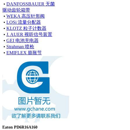
•
DANFOSSBAUER 无菌
驱动齿轮箱带
•
WEKA 高压针形阀
•
LOSi 流量分配器
•
KLOTZ 粒子计数器
•
J. AUER 视听信号装置
•
GEI 电池充电器
•
Strahman 喷枪
•
EMIFLEX 膨胀节
Eaton PD6R16A160