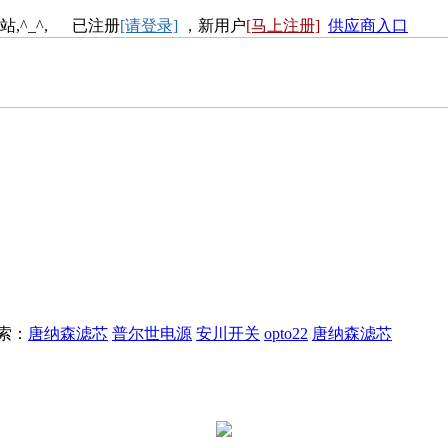
站,^_^, 已注册
[请登录]
，新用户
[马上注册]
供应商入口
搜索：
唐纳森滤芯
普尔世电源
安川开关
opto22
唐纳森滤芯