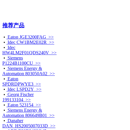
推荐产品
•
Eaton JGE3200FAG >>
•
Idec CW1BM2E02R >>
•
Idec
HW4LM2F01QDS240V >>
•
Siemens
P1224B1100CU >>
•
Siemens Energy &
Automation 803050A02 >>
•
Eaton
SPDRDPWYE3 >>
•
Idec LSPD2Y >>
•
Georg Fischer
199133104 >>
•
Eaton 523154 >>
•
Siemens Energy &
Automation 806649B01 >>
•
Danaher
DAN_HS2005007033D >>