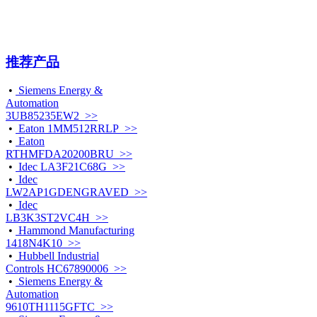
推荐产品
•
Siemens Energy &
Automation
3UB85235EW2 >>
•
Eaton 1MM512RRLP >>
•
Eaton
RTHMFDA20200BRU >>
•
Idec LA3F21C68G >>
•
Idec
LW2AP1GDENGRAVED >>
•
Idec
LB3K3ST2VC4H >>
•
Hammond Manufacturing
1418N4K10 >>
•
Hubbell Industrial
Controls HC67890006 >>
•
Siemens Energy &
Automation
9610TH1115GFTC >>