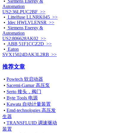
•
Siemens Energy &
Automation
US2:36LPUC2BF >>
•
Littelfuse LLNRK045 >>
•
Idec HWLVLENSR >>
•
Siemens Energy &
Automation
US2:806628AK02 >>
•
ABB 51F1CCZ2D >>
•
Eaton
SVX15024DAK3L2RB >>
推荐文章
•
Powtech 软启动器
•
Sacemi-Gamar 高压泵
•
Serto 接头，阀门
•
Byte Tools 电源
•
Kawata 自动计量装置
•
Emd-technologies 高压发
生器
•
TRANSFLUID 调速驱动
装置