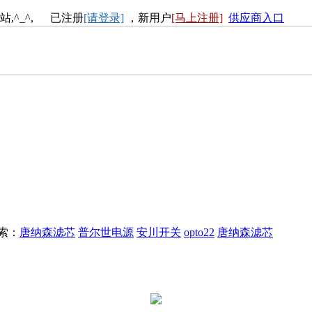
站,^_^, 已注册
[请登录]
，新用户
[马上注册]
供应商入口
搜索：
唐纳森滤芯
普尔世电源
安川开关
opto22
唐纳森滤芯