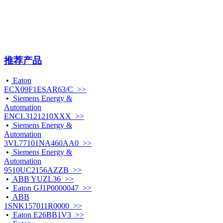
推荐产品
•
Eaton
ECX09F1ESAR63/C >>
•
Siemens Energy &
Automation
ENCL3121210XXX >>
•
Siemens Energy &
Automation
3VL77101NA460AA0 >>
•
Siemens Energy &
Automation
9510UC2156AZZB >>
•
ABB YUZL36 >>
•
Eaton GJ1P0000047 >>
•
ABB
1SNK157011R0000 >>
•
Eaton E26BB1V3 >>