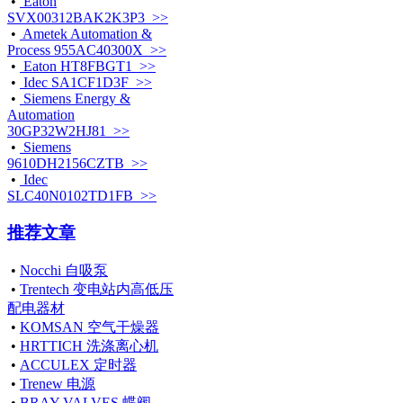
•
Eaton
SVX00312BAK2K3P3 >>
•
Ametek Automation &
Process 955AC40300X >>
•
Eaton HT8FBGT1 >>
•
Idec SA1CF1D3F >>
•
Siemens Energy &
Automation
30GP32W2HJ81 >>
•
Siemens
9610DH2156CZTB >>
•
Idec
SLC40N0102TD1FB >>
推荐文章
•
Nocchi 自吸泵
•
Trentech 变电站内高低压
配电器材
•
KOMSAN 空气干燥器
•
HRTTICH 洗涤离心机
•
ACCULEX 定时器
•
Trenew 电源
•
BRAY VALVES 蝶阀