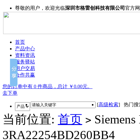
尊敬的用户，欢迎光临
深圳市格雷创科技有限公司
官方网
首页
产品中心
资料资讯
服务驿站
用户交易
合作共赢
您的订单中有 0 件商品，总计 ￥0.00元。
去下单
[
高级检索
] 热门
当前位置:
首页
Siemens 
>
3RA22254BD260BB4