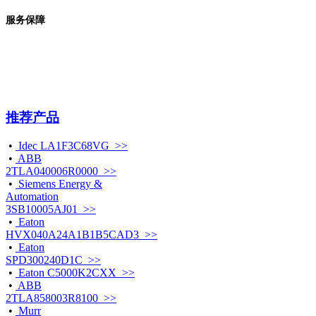
服务保障
推荐产品
•
Idec LA1F3C68VG >>
•
ABB
2TLA040006R0000 >>
•
Siemens Energy &
Automation
3SB10005AJ01 >>
•
Eaton
HVX040A24A1B1B5CAD3 >>
•
Eaton
SPD300240D1C >>
•
Eaton C5000K2CXX >>
•
ABB
2TLA858003R8100 >>
•
Murr