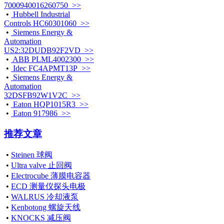
7000940016260750 >>
•
Hubbell Industrial
Controls HC60301060 >>
•
Siemens Energy &
Automation
US2:32DUDB92F2VD >>
•
ABB PLML4002300 >>
•
Idec FC4APMT13P >>
•
Siemens Energy &
Automation
32DSFB92W1V2C >>
•
Eaton HQP1015R3 >>
•
Eaton 917986 >>
推荐文章
•
Steinen 球阀
•
Ultra valve 止回阀
•
Electrocube 薄膜电容器
•
ECD 测量仪探头电极
•
WALRUS 冷却液泵
•
Kenbotong 螺旋天线
•
KNOCKS 减压阀