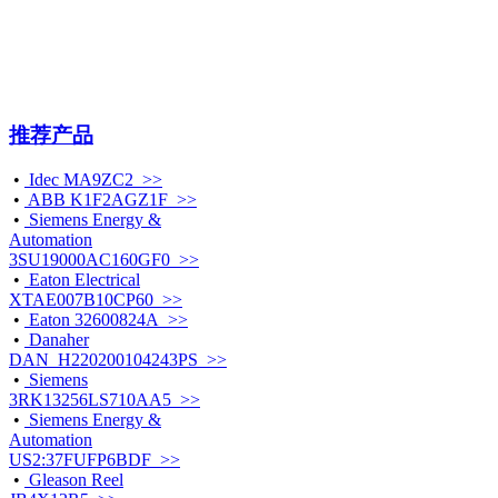
推荐产品
•
Idec MA9ZC2 >>
•
ABB K1F2AGZ1F >>
•
Siemens Energy &
Automation
3SU19000AC160GF0 >>
•
Eaton Electrical
XTAE007B10CP60 >>
•
Eaton 32600824A >>
•
Danaher
DAN_H220200104243PS >>
•
Siemens
3RK13256LS710AA5 >>
•
Siemens Energy &
Automation
US2:37FUFP6BDF >>
•
Gleason Reel