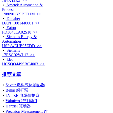
JB4X12R5 >>
•
Ametek Automation &
Process
1980901YSPTD1M >>
•
Danaher
DAN_1081440001 >>
•
Eaton
FD3045LA02S18 >>
•
Siemens Energy &
Automation
US2:84EUE95EDD >>
•
Siemens
17ESG92WL12 >>
•
Idec
UCSQO449SBC4003 >>
推荐文章
•
Savair 燃料气体加热器
•
Bellin 螺杆泵
•
LVTZE 电缆保护盒
•
Valmicro 特殊阀门
•
Hartfiel 驱动器
•
Precision Measurement 连