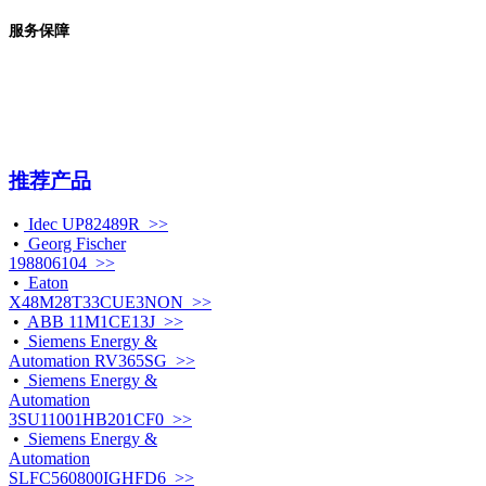
服务保障
推荐产品
•
Idec UP82489R >>
•
Georg Fischer
198806104 >>
•
Eaton
X48M28T33CUE3NON >>
•
ABB 11M1CE13J >>
•
Siemens Energy &
Automation RV365SG >>
•
Siemens Energy &
Automation
3SU11001HB201CF0 >>
•
Siemens Energy &
Automation
SLFC560800IGHFD6 >>