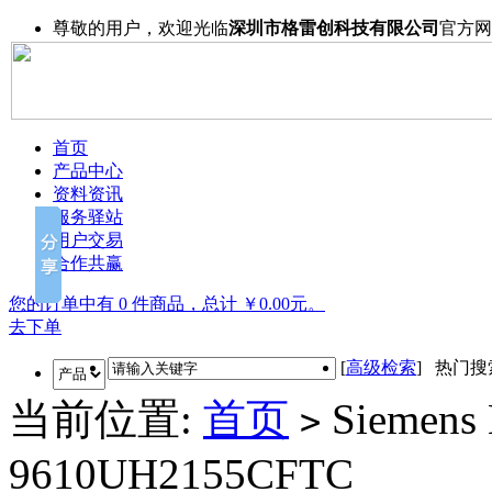
尊敬的用户，欢迎光临
深圳市格雷创科技有限公司
官方网
首页
产品中心
资料资讯
服务驿站
用户交易
合作共赢
您的订单中有 0 件商品，总计 ￥0.00元。
去下单
[
高级检索
] 热门
当前位置:
首页
Siemens 
>
9610UH2155CFTC