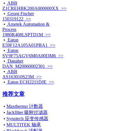
•
ABB
Z1CREHBK200A000000XX >>
•
Georg Fischer
150319122 >>
•
Ametek Automation &
Process
1980R408LSPTD1M >>
•
Eaton
E59F12A105A01PBA1 >>
•
Eaton
SV9F75AGV6M0A00I3M6 >>
•
Danaher
DAN_M20060002301 >>
•
ABB
AS163010S23M >>
•
Eaton ECH2211DJE >>
推荐文章
•
Maxthermo 计数器
•
Jackfilter 吸附过滤器
•
Synotech 应变传感器
•
MULTITEK 轴承
•
Blackhawk 适配器