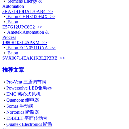
•
Siemens Energy &
Automation
3RA71410DA170AB4 >>
•
Eaton CHH3100H4X >>
•
Eaton
E57G12UPC8C2 >>
•
Ametek Automation &
Process
1980R103L4SPXM >>
•
Eaton ECN0511DAA >>
•
Eaton
SVX00714EAK1K3L2P3RB >>
推荐文章
•
Pre-Vent 三通调节阀
•
Powersolve LED驱动器
•
EMC 离心式风机
•
Quancom 继电器
•
Somas 手动阀
•
Nortonics 断路器
•
ESBELT 平面传动带
•
Qualtek Electronics 断路