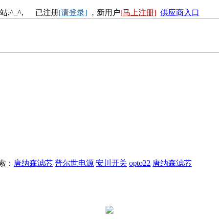
站,^_^, 已注册
[请登录]
，新用户
[马上注册]
供应商入口
搜索：
唐纳森滤芯
普尔世电源
安川开关
opto22
唐纳森滤芯