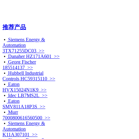
推荐产品
•
Siemens Energy &
Automation
3TX71255DC03 >>
•
Danaher HZ171A601 >>
•
Georg Fischer
185514137 >>
•
Hubbell Industrial
Controls HC59315110 >>
•
Eaton
HVX15024N1K9 >>
•
Idec LB7MS2L >>
•
Eaton
SMV811A18P3S >>
•
Murr
7000800616560500 >>
•
Siemens Energy &
Automation
K11A307101 >>