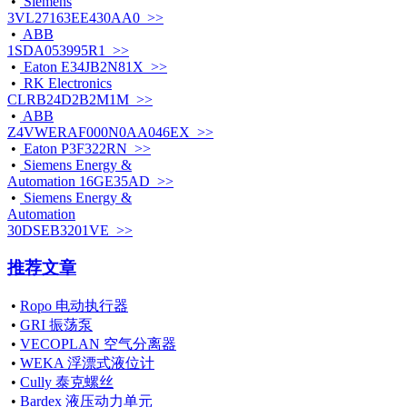
•
Siemens
3VL27163EE430AA0 >>
•
ABB
1SDA053995R1 >>
•
Eaton E34JB2N81X >>
•
RK Electronics
CLRB24D2B2M1M >>
•
ABB
Z4VWERAF000N0AA046EX >>
•
Eaton P3F322RN >>
•
Siemens Energy &
Automation 16GE35AD >>
•
Siemens Energy &
Automation
30DSEB3201VE >>
推荐文章
•
Ropo 电动执行器
•
GRI 振荡泵
•
VECOPLAN 空气分离器
•
WEKA 浮漂式液位计
•
Cully 泰克螺丝
•
Bardex 液压动力单元