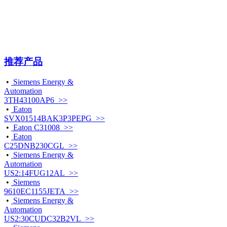
推荐产品
•
Siemens Energy &
Automation
3TH43100AP6 >>
•
Eaton
SVX01514BAK3P3PEPG >>
•
Eaton C31008 >>
•
Eaton
C25DNB230CGL >>
•
Siemens Energy &
Automation
US2:14FUG12AL >>
•
Siemens
9610EC1155JETA >>
•
Siemens Energy &
Automation
US2:30CUDC32B2VL >>