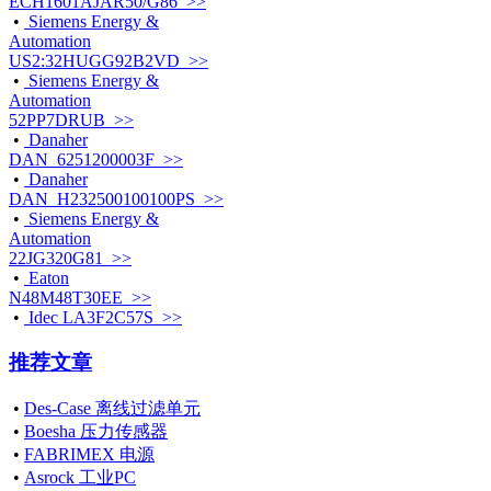
ECH1601AJAR50/G86 >>
•
Siemens Energy &
Automation
US2:32HUGG92B2VD >>
•
Siemens Energy &
Automation
52PP7DRUB >>
•
Danaher
DAN_6251200003F >>
•
Danaher
DAN_H232500100100PS >>
•
Siemens Energy &
Automation
22JG320G81 >>
•
Eaton
N48M48T30EE >>
•
Idec LA3F2C57S >>
推荐文章
•
Des-Case 离线过滤单元
•
Boesha 压力传感器
•
FABRIMEX 电源
•
Asrock 工业PC