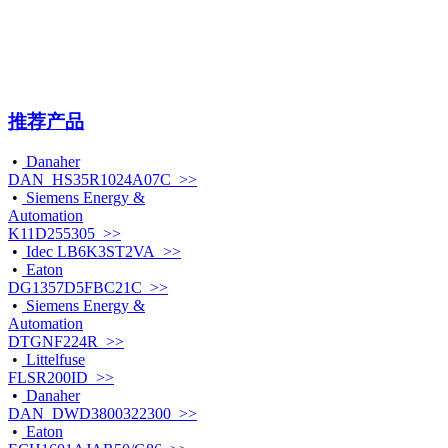
推荐产品
•
Danaher
DAN_HS35R1024A07C >>
•
Siemens Energy &
Automation
K11D255305 >>
•
Idec LB6K3ST2VA >>
•
Eaton
DG1357D5FBC21C >>
•
Siemens Energy &
Automation
DTGNF224R >>
•
Littelfuse
FLSR200ID >>
•
Danaher
DAN_DWD3800322300 >>
•
Eaton