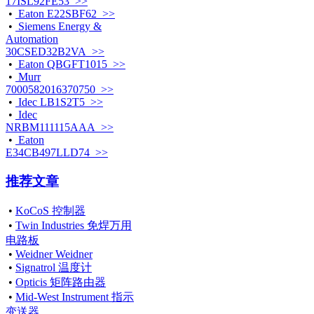
17ISL92FE53 >>
•
Eaton E22SBF62 >>
•
Siemens Energy &
Automation
30CSED32B2VA >>
•
Eaton QBGFT1015 >>
•
Murr
7000582016370750 >>
•
Idec LB1S2T5 >>
•
Idec
NRBM111115AAA >>
•
Eaton
E34CB497LLD74 >>
推荐文章
•
KoCoS 控制器
•
Twin Industries 免焊万用
电路板
•
Weidner Weidner
•
Signatrol 温度计
•
Opticis 矩阵路由器
•
Mid-West Instrument 指示
变送器