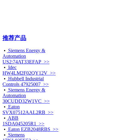
推荐产品
•
Siemens Energy &
Automation
US2:74AT33EFAP >>
•
Idec
HW4LM2F02QY12V >>
•
Hubbell Industrial
Controls 47925007 >>
•
Siemens Energy &
Automation
30CUDD32W1VC >>
•
Eaton
SVX07512AAL2RB >>
•
ABB
1SDA045205R1 >>
•
Eaton EZB2048RBS >>
•
Siemens