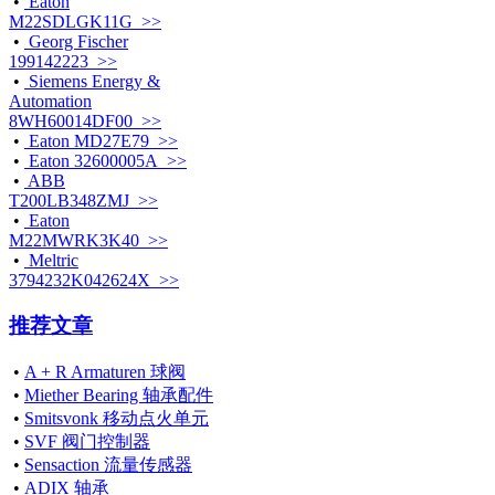
•
Eaton
M22SDLGK11G >>
•
Georg Fischer
199142223 >>
•
Siemens Energy &
Automation
8WH60014DF00 >>
•
Eaton MD27E79 >>
•
Eaton 32600005A >>
•
ABB
T200LB348ZMJ >>
•
Eaton
M22MWRK3K40 >>
•
Meltric
3794232K042624X >>
推荐文章
•
A + R Armaturen 球阀
•
Miether Bearing 轴承配件
•
Smitsvonk 移动点火单元
•
SVF 阀门控制器
•
Sensaction 流量传感器
•
ADIX 轴承