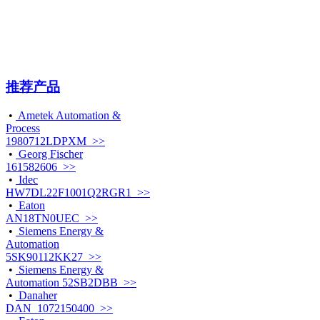
推荐产品
•
Ametek Automation &
Process
1980712LDPXM >>
•
Georg Fischer
161582606 >>
•
Idec
HW7DL22F1001Q2RGR1 >>
•
Eaton
AN18TN0UEC >>
•
Siemens Energy &
Automation
5SK90112KK27 >>
•
Siemens Energy &
Automation 52SB2DBB >>
•
Danaher
DAN_1072150400 >>