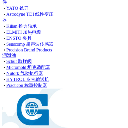
件
•
YATO 铣刀
•
Astrodyne TDI 线性变压
器
•
Kilian 推力轴承
•
ELMITI 加热电缆
•
ENSTO 夹具
•
Senscomp 超声波传感器
•
Precision Brand Products
润滑油
•
Schuf 取样阀
•
Micromold 坦克适配器
•
Nutork 气动执行器
•
HYTROL 皮带输送机
•
Practicon 称重控制器