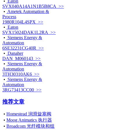
•
Eaton
SVX040A14A1N1B5B8CA >>
•
Ametek Automation &
Process
1980R104L4SPX >>
•
Eaton
SVX15024DAK1L2RA >>
•
Siemens Energy &
Automation
6SE32231CG40R >>
•
Danaher
DAN_M060143 >>
•
Siemens Energy &
Automation
3TH30310AK6 >>
•
Siemens Energy &
Automation
3RG73413CC00 >>
推荐文章
•
Homestead 润滑旋塞阀
•
Moog Animatics 执行器
•
Broadcom 光纤模块和组