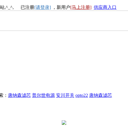
站,^_^, 已注册
[请登录]
，新用户
[马上注册]
供应商入口
搜索：
唐纳森滤芯
普尔世电源
安川开关
opto22
唐纳森滤芯