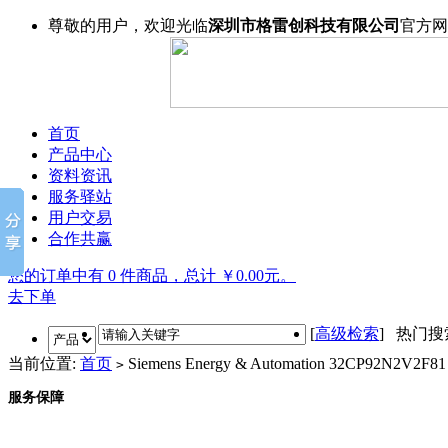
尊敬的用户，欢迎光临
深圳市格雷创科技有限公司
官方网
首页
产品中心
资料资讯
服务驿站
用户交易
合作共赢
您的订单中有 0 件商品，总计 ￥0.00元。
去下单
[
高级检索
] 热门
当前位置:
首页
Siemens Energy & Automation 32CP92N2V2F81
>
服务保障