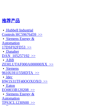
推荐产品
•
Hubbell Industrial
Controls HC59676459 >>
•
Siemens Energy &
Automation
17DSF92FD53 >>
•
Danaher
DAN_105257192 >>
•
ABB
ZEHLUTAF000A000000XX >>
•
Siemens
9610UH1155HDTA >>
•
Idec
HW1S31TF40OOXOXO >>
•
Eaton
EO0833B120208 >>
•
Siemens Energy &
Automation
TPS3CL1230S00 >>